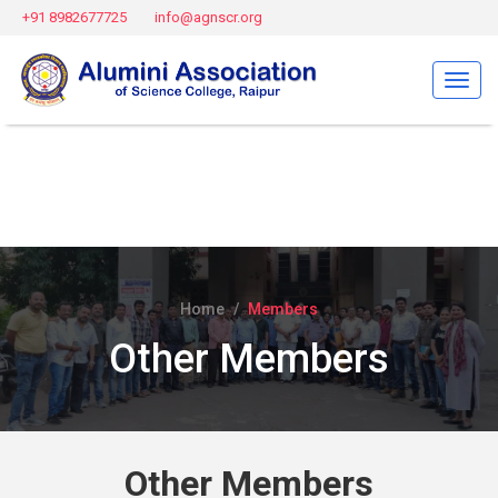
+91 8982677725
info@agnscr.org
Menu
Home
Members
Other Members
Other Members