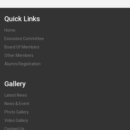
Quick Links
Home
Executive Committee
Board Of Members
Other Members
Alumni Registration
Gallery
Latest News
News & Event
Photo Gallery
Video Gallery
Contact Us