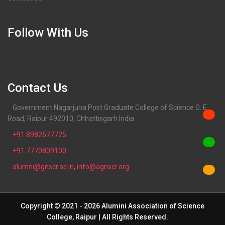
Follow With Us
Contact Us
Government Nagarjuna Post Graduate College of Science G. E.
Road, Raipur 492010, Chhattisgarh India
+91 8982677725
+91 7770809100
alumni@gnscr.ac.in
,
info@agnscr.org
Copyright © 2021 - 2026 Alumini Association of Science
College, Raipur | All Rights Reserved.